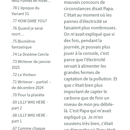
revu Furnes en hiver…
mauvais concours de
.78 L'époque du
circonstances disait Papa.
Variant 51
C’était au moment où les
.77 HOW DARE YOU?
pannes d’électricité se
faisaient plus nombreuses.
.76 Quand je serai
On m’avait expliqué que si
mort…
des fois, pendant la
.75 Biométrie
journée, je pouvais plus
fantastique
jouer à la console, c’est
.74 Le Dixième Cercle
parce que l’électricité
.73 Writever de janvier
servait à alimenter les
2025
grandes fermes de
.72 Le Visiteur
captation de la pollution. Et
.71 Writever – partiel –
que c’était bien plus
de décembre 2024
important de capter le
.70 Pour la planète
carbone que de finir un
.69 LILLY W4S HERE -
niveau de mon jeu débile-
part 2
là. C’est Papa qui m’avait
.68 LILLY W4S HERE -
expliqué ça. Je m’en
part 1
souviens très bien, c’était
.67 Comme chaque
un dimanche où Papy était