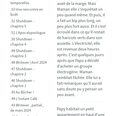
temporelles
avait de la marge. Mais
Maman elle s’inquiétait un
.53 Une rencontre en
forêt
peu quand même. Et puis, il
a fait un bip plus long, un
.52 Shutdown –
peu plus fort aussi. Et il s’est
chapitre 5
écroulé dans ce qu’il restait
.51 L'Apocalypsologue
de haricots verts dans son
.50 Shutdown –
assiette. L’électricité, elle
chapitre 4
est revenue deux heures
.49 Shutdown –
après. C’est quelques jours
chapitre 3
après que Papa a décidé
.48 Writever | Avril 2024
d’acheter un groupe
.47 Shutdown –
électrogène. Maman
chapitre 2
semblait fâchée. Elle lui a
.46 Shutdown –
fait remarquer qu’il aurait
chapitre 1
sans doute pu y penser un
.45 Au Bûcher !
peu avant.
.44 L'Instant Café
.43 Writever _partiel_
Papy habitait un petit
de mars 2024
appartement en haut d’une