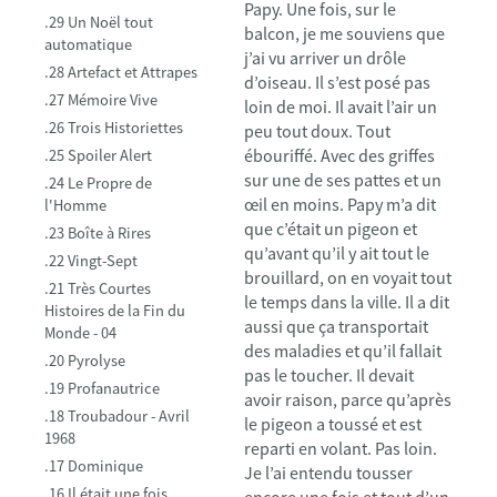
Papy. Une fois, sur le
.29 Un Noël tout
balcon, je me souviens que
automatique
j’ai vu arriver un drôle
.28 Artefact et Attrapes
d’oiseau. Il s’est posé pas
.27 Mémoire Vive
loin de moi. Il avait l’air un
.26 Trois Historiettes
peu tout doux. Tout
ébouriffé. Avec des griffes
.25 Spoiler Alert
sur une de ses pattes et un
.24 Le Propre de
œil en moins. Papy m’a dit
l'Homme
que c’était un pigeon et
.23 Boîte à Rires
qu’avant qu’il y ait tout le
.22 Vingt-Sept
brouillard, on en voyait tout
.21 Très Courtes
le temps dans la ville. Il a dit
Histoires de la Fin du
aussi que ça transportait
Monde - 04
des maladies et qu’il fallait
.20 Pyrolyse
pas le toucher. Il devait
.19 Profanautrice
avoir raison, parce qu’après
.18 Troubadour - Avril
le pigeon a toussé et est
1968
reparti en volant. Pas loin.
.17 Dominique
Je l’ai entendu tousser
.16 Il était une fois