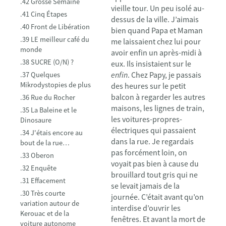
.42 Grosse Semaine
vieille tour. Un peu isolé au-
.41 Cinq Étapes
dessus de la ville. J’aimais
.40 Front de Libération
bien quand Papa et Maman
.39 LE meilleur café du
me laissaient chez lui pour
monde
avoir enfin un après-midi à
.38 SUCRE (O/N) ?
eux. Ils insistaient sur le
enfin
. Chez Papy, je passais
.37 Quelques
Mikrodystopies de plus
des heures sur le petit
balcon à regarder les autres
.36 Rue du Rocher
maisons, les lignes de train,
.35 La Baleine et le
les voitures-propres-
Dinosaure
électriques qui passaient
.34 J'étais encore au
dans la rue. Je regardais
bout de la rue…
pas forcément loin, on
.33 Oberon
voyait pas bien à cause du
.32 Enquête
brouillard tout gris qui ne
.31 Effacement
se levait jamais de la
.30 Très courte
journée. C’était avant qu’on
variation autour de
interdise d’ouvrir les
Kerouac et de la
fenêtres. Et avant la mort de
voiture autonome