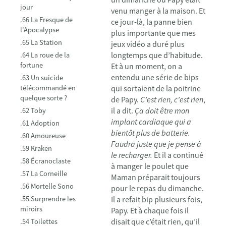
jour
venu manger à la maison. Et
.66 La Fresque de
ce jour-là, la panne bien
l'Apocalypse
plus importante que mes
.65 La Station
jeux vidéo a duré plus
longtemps que d’habitude.
.64 La roue de la
fortune
Et à un moment, on a
entendu une série de bips
.63 Un suicide
télécommandé en
qui sortaient de la poitrine
quelque sorte ?
de Papy.
C’est rien, c’est rien
,
il a dit.
Ça doit être mon
.62 Toby
implant cardiaque qui a
.61 Adoption
bientôt plus de batterie.
.60 Amoureuse
Faudra juste que je pense à
.59 Kraken
le recharger.
Et il a continué
.58 Écranoclaste
à manger le poulet que
.57 La Corneille
Maman préparait toujours
.56 Mortelle Sono
pour le repas du dimanche.
.55 Surprendre les
Il a refait bip plusieurs fois,
miroirs
Papy. Et à chaque fois il
disait que c’était rien, qu’il
.54 Toilettes