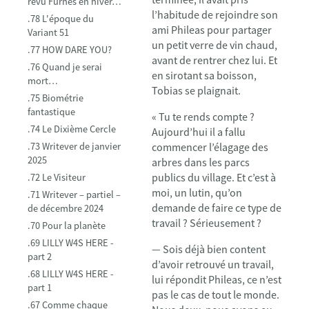
revu Furnes en hiver…
l’habitude de rejoindre son
.78 L'époque du
ami Phileas pour partager
Variant 51
un petit verre de vin chaud,
.77 HOW DARE YOU?
avant de rentrer chez lui. Et
.76 Quand je serai
en sirotant sa boisson,
mort…
Tobias se plaignait.
.75 Biométrie
fantastique
« Tu te rends compte ?
.74 Le Dixième Cercle
Aujourd’hui il a fallu
.73 Writever de janvier
commencer l’élagage des
2025
arbres dans les parcs
publics du village. Et c’est à
.72 Le Visiteur
moi, un lutin, qu’on
.71 Writever – partiel –
demande de faire ce type de
de décembre 2024
travail ? Sérieusement ?
.70 Pour la planète
.69 LILLY W4S HERE -
— Sois déjà bien content
part 2
d’avoir retrouvé un travail,
.68 LILLY W4S HERE -
lui répondit Phileas, ce n’est
part 1
pas le cas de tout le monde.
.67 Comme chaque