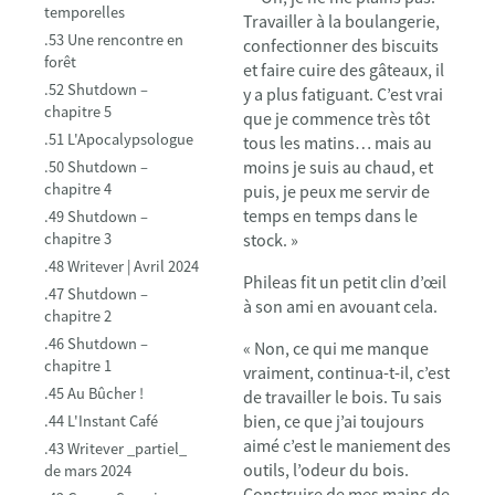
temporelles
Travailler à la boulangerie,
.53 Une rencontre en
confectionner des biscuits
forêt
et faire cuire des gâteaux, il
.52 Shutdown –
y a plus fatiguant. C’est vrai
chapitre 5
que je commence très tôt
.51 L'Apocalypsologue
tous les matins… mais au
moins je suis au chaud, et
.50 Shutdown –
chapitre 4
puis, je peux me servir de
temps en temps dans le
.49 Shutdown –
chapitre 3
stock. »
.48 Writever | Avril 2024
Phileas fit un petit clin d’œil
.47 Shutdown –
à son ami en avouant cela.
chapitre 2
.46 Shutdown –
« Non, ce qui me manque
chapitre 1
vraiment, continua-t-il, c’est
.45 Au Bûcher !
de travailler le bois. Tu sais
bien, ce que j’ai toujours
.44 L'Instant Café
aimé c’est le maniement des
.43 Writever _partiel_
outils, l’odeur du bois.
de mars 2024
Construire de mes mains de