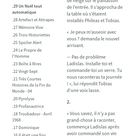
de neige sur le paillasson
.29 Un Noël tout
de l’entrée. Il s’approcha de
automatique
la table où s’étaient
.28 Artefact et Attrapes
installés Phileas et Tobias.
.27 Mémoire Vive
« Je peux m’asseoir avec
.26 Trois Historiettes
vous ? demanda le nouvel
.25 Spoiler Alert
arrivant.
.24 Le Propre de
l'Homme
— Pas de problème
Ladislas. Installe-toi et
.23 Boîte à Rires
commande-toi un verre. Tu
.22 Vingt-Sept
nous raconteras ta journée
.21 Très Courtes
! », lui répondit Tobias
Histoires de la Fin du
d’une voix lasse.
Monde - 04
.20 Pyrolyse
2.
.19 Profanautrice
« Vous savez, il n’y a pas
.18 Troubadour - Avril
grand-chose à raconter,
1968
commença Ladislas après
.17 Dominique
avoir commandé son vin
.16 Il était une fois