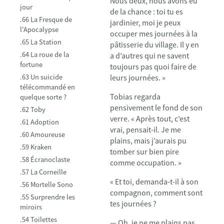
Nous deux, nous avons eu
jour
de la chance : toi tu es
.66 La Fresque de
jardinier, moi je peux
l'Apocalypse
occuper mes journées à la
.65 La Station
pâtisserie du village. Il y en
.64 La roue de la
a d’autres qui ne savent
fortune
toujours pas quoi faire de
.63 Un suicide
leurs journées. »
télécommandé en
Tobias regarda
quelque sorte ?
pensivement le fond de son
.62 Toby
verre. « Après tout, c’est
.61 Adoption
vrai, pensait-il. Je me
.60 Amoureuse
plains, mais j’aurais pu
.59 Kraken
tomber sur bien pire
.58 Écranoclaste
comme occupation. »
.57 La Corneille
« Et toi, demanda-t-il à son
.56 Mortelle Sono
compagnon, comment sont
.55 Surprendre les
tes journées ?
miroirs
.54 Toilettes
— Oh, je ne me plains pas.