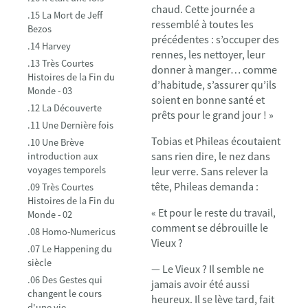
chaud. Cette journée a
.15 La Mort de Jeff
ressemblé à toutes les
Bezos
précédentes : s’occuper des
.14 Harvey
rennes, les nettoyer, leur
.13 Très Courtes
donner à manger… comme
Histoires de la Fin du
d’habitude, s’assurer qu’ils
Monde - 03
soient en bonne santé et
.12 La Découverte
prêts pour le grand jour ! »
.11 Une Dernière fois
Tobias et Phileas écoutaient
.10 Une Brève
sans rien dire, le nez dans
introduction aux
voyages temporels
leur verre. Sans relever la
tête, Phileas demanda :
.09 Très Courtes
Histoires de la Fin du
« Et pour le reste du travail,
Monde - 02
comment se débrouille le
.08 Homo-Numericus
Vieux ?
.07 Le Happening du
siècle
— Le Vieux ? Il semble ne
.06 Des Gestes qui
jamais avoir été aussi
changent le cours
heureux. Il se lève tard, fait
d'une vie