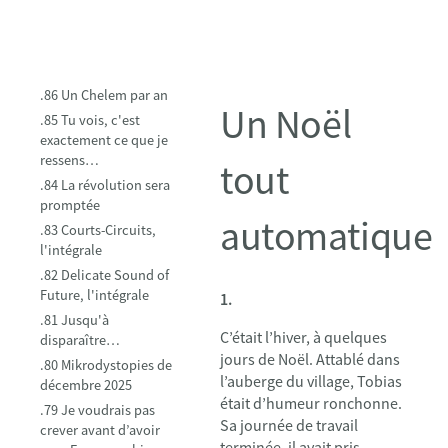
.86 Un Chelem par an
Un Noël
.85 Tu vois, c'est
exactement ce que je
ressens…
tout
.84 La révolution sera
promptée
automatique
.83 Courts-Circuits,
l'intégrale
.82 Delicate Sound of
Future, l'intégrale
1.
.81 Jusqu'à
C’était l’hiver, à quelques
disparaître…
jours de Noël. Attablé dans
.80 Mikrodystopies de
l’auberge du village, Tobias
décembre 2025
était d’humeur ronchonne.
.79 Je voudrais pas
Sa journée de travail
crever avant d’avoir
terminée, il avait pris