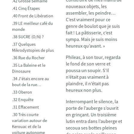
.42 Grosse Semaine
nouveaux objets, les
.41 Cinq Étapes
assembler, les peindre…
.40 Front de Libération
C’est vraiment pour ce
.39 LE meilleur café du
genre de boulot que je suis
monde
fait ! La pâtisserie, c’est
.38 SUCRE (O/N) ?
sympa. Mais je suis moins
.37 Quelques
heureux qu’avant. »
Mikrodystopies de plus
Phileas, à son tour, regarda
.36 Rue du Rocher
le fond de son verre et
.35 La Baleine et le
poussa un soupir. S’il
Dinosaure
n’était pas vraiment à
.34 J'étais encore au
plaindre, il n’était pas
bout de la rue…
heureux non plus.
.33 Oberon
.32 Enquête
Interrompant le silence, la
.31 Effacement
porte de l’auberge s’ouvrit
en grinçant. Un troisième
.30 Très courte
variation autour de
lutin entra dans l’auberge et
Kerouac et de la
secoua ses bottes pleines
voiture autonome