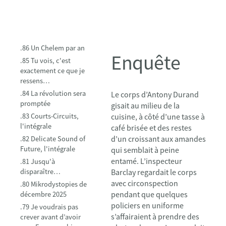
.86 Un Chelem par an
Enquête
.85 Tu vois, c'est
exactement ce que je
ressens…
.84 La révolution sera
Le corps d’Antony Durand
promptée
gisait au milieu de la
.83 Courts-Circuits,
cuisine, à côté d’une tasse à
l'intégrale
café brisée et des restes
d’un croissant aux amandes
.82 Delicate Sound of
Future, l'intégrale
qui semblait à peine
entamé. L’inspecteur
.81 Jusqu'à
disparaître…
Barclay regardait le corps
avec circonspection
.80 Mikrodystopies de
pendant que quelques
décembre 2025
policiers en uniforme
.79 Je voudrais pas
s’affairaient à prendre des
crever avant d’avoir