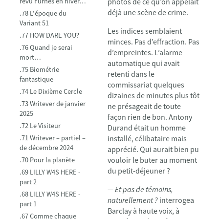
revu Furnes en hiver…
photos de ce qu’on appelait
déjà une scène de crime.
.78 L'époque du
Variant 51
Les indices semblaient
.77 HOW DARE YOU?
minces. Pas d’effraction. Pas
.76 Quand je serai
d’empreintes. L’alarme
mort…
automatique qui avait
.75 Biométrie
retenti dans le
fantastique
commissariat quelques
.74 Le Dixième Cercle
dizaines de minutes plus tôt
.73 Writever de janvier
ne présageait de toute
2025
façon rien de bon. Antony
.72 Le Visiteur
Durand était un homme
.71 Writever – partiel –
installé, célibataire mais
de décembre 2024
apprécié. Qui aurait bien pu
vouloir le buter au moment
.70 Pour la planète
du petit-déjeuner ?
.69 LILLY W4S HERE -
part 2
— Et pas de témoins,
.68 LILLY W4S HERE -
naturellement ?
interrogea
part 1
Barclay à haute voix, à
.67 Comme chaque