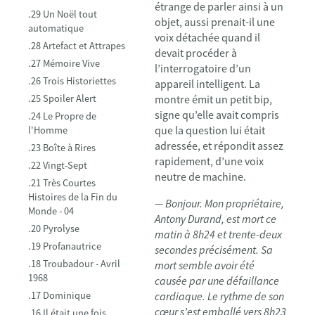
étrange de parler ainsi à un
.29 Un Noël tout
objet, aussi prenait-il une
automatique
voix détachée quand il
.28 Artefact et Attrapes
devait procéder à
.27 Mémoire Vive
l’interrogatoire d’un
.26 Trois Historiettes
appareil intelligent. La
.25 Spoiler Alert
montre émit un petit bip,
signe qu’elle avait compris
.24 Le Propre de
que la question lui était
l'Homme
adressée, et répondit assez
.23 Boîte à Rires
rapidement, d’une voix
.22 Vingt-Sept
neutre de machine.
.21 Très Courtes
Histoires de la Fin du
— Bonjour. Mon propriétaire,
Monde - 04
Antony Durand, est mort ce
.20 Pyrolyse
matin à 8h24 et trente-deux
.19 Profanautrice
secondes précisément. Sa
.18 Troubadour - Avril
mort semble avoir été
1968
causée par une défaillance
.17 Dominique
cardiaque. Le rythme de son
cœur s’est emballé vers 8h23
.16 Il était une fois