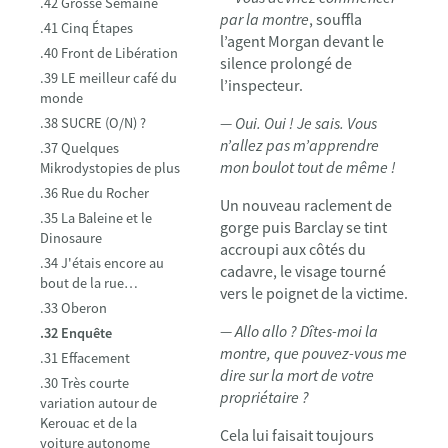
.42 Grosse Semaine
par la montre
, souffla
.41 Cinq Étapes
l’agent Morgan devant le
.40 Front de Libération
silence prolongé de
.39 LE meilleur café du
l’inspecteur.
monde
— Oui. Oui ! Je sais. Vous
.38 SUCRE (O/N) ?
n’allez pas m’apprendre
.37 Quelques
mon boulot tout de même !
Mikrodystopies de plus
.36 Rue du Rocher
Un nouveau raclement de
.35 La Baleine et le
gorge puis Barclay se tint
Dinosaure
accroupi aux côtés du
.34 J'étais encore au
cadavre, le visage tourné
bout de la rue…
vers le poignet de la victime.
.33 Oberon
— Allo allo ? Dîtes-moi la
.32 Enquête
montre, que pouvez-vous me
.31 Effacement
dire sur la mort de votre
.30 Très courte
propriétaire ?
variation autour de
Kerouac et de la
Cela lui faisait toujours
voiture autonome