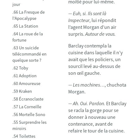
moitié pour lui-même.
jour
.66 La Fresque de
— Euh, si. Ils sont là
l'Apocalypse
Inspecteur
, lui répondit
.65 La Station
l’agent Morgan d’un air
surpris.
Autour de vous.
.64 La roue de la
fortune
Barclay contempla la
.63 Un suicide
cuisine dans laquelle il n’y
télécommandé en
avait que les policiers, un
quelque sorte ?
sourcil levé au-dessus de
.62 Toby
son œil gauche.
.61 Adoption
.60 Amoureuse
— Les machines…
, chuchota
.59 Kraken
Morgan.
.58 Écranoclaste
— Ah. Oui. Pardon.
Et Barclay
.57 La Corneille
se racla la gorge pour se
.56 Mortelle Sono
donner à nouveau une
.55 Surprendre les
contenance, avant de
miroirs
refaire le tour de la cuisine.
.54 Toilettes