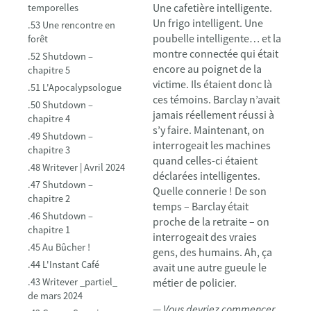
Une cafetière intelligente.
temporelles
Un frigo intelligent. Une
.53 Une rencontre en
poubelle intelligente… et la
forêt
montre connectée qui était
.52 Shutdown –
encore au poignet de la
chapitre 5
victime. Ils étaient donc là
.51 L'Apocalypsologue
ces témoins. Barclay n’avait
.50 Shutdown –
jamais réellement réussi à
chapitre 4
s’y faire. Maintenant, on
.49 Shutdown –
interrogeait les machines
chapitre 3
quand celles-ci étaient
.48 Writever | Avril 2024
déclarées intelligentes.
.47 Shutdown –
Quelle connerie ! De son
chapitre 2
temps – Barclay était
.46 Shutdown –
proche de la retraite – on
chapitre 1
interrogeait des vraies
.45 Au Bûcher !
gens, des humains. Ah, ça
.44 L'Instant Café
avait une autre gueule le
.43 Writever _partiel_
métier de policier.
de mars 2024
— Vous devriez commencer