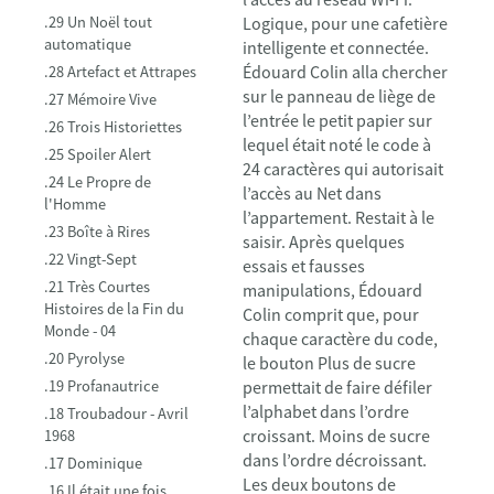
.29 Un Noël tout
Logique, pour une cafetière
automatique
intelligente et connectée.
Édouard Colin alla chercher
.28 Artefact et Attrapes
sur le panneau de liège de
.27 Mémoire Vive
l’entrée le petit papier sur
.26 Trois Historiettes
lequel était noté le code à
.25 Spoiler Alert
24 caractères qui autorisait
.24 Le Propre de
l’accès au Net dans
l'Homme
l’appartement. Restait à le
.23 Boîte à Rires
saisir. Après quelques
.22 Vingt-Sept
essais et fausses
.21 Très Courtes
manipulations, Édouard
Histoires de la Fin du
Colin comprit que, pour
Monde - 04
chaque caractère du code,
.20 Pyrolyse
le bouton Plus de sucre
.19 Profanautrice
permettait de faire défiler
l’alphabet dans l’ordre
.18 Troubadour - Avril
croissant. Moins de sucre
1968
dans l’ordre décroissant.
.17 Dominique
Les deux boutons de
.16 Il était une fois