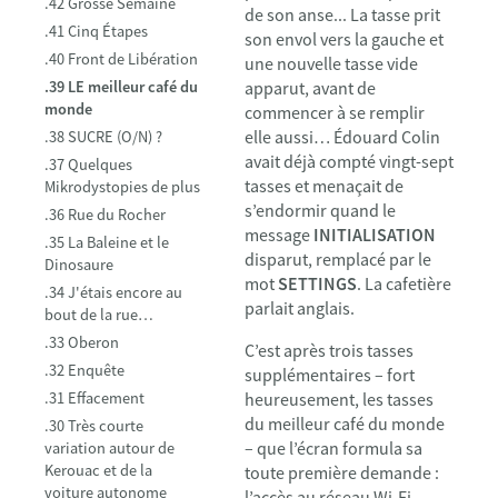
.42 Grosse Semaine
de son anse... La tasse prit
.41 Cinq Étapes
son envol vers la gauche et
.40 Front de Libération
une nouvelle tasse vide
.39 LE meilleur café du
apparut, avant de
monde
commencer à se remplir
elle aussi… Édouard Colin
.38 SUCRE (O/N) ?
avait déjà compté vingt-sept
.37 Quelques
tasses et menaçait de
Mikrodystopies de plus
s’endormir quand le
.36 Rue du Rocher
message
INITIALISATION
.35 La Baleine et le
disparut, remplacé par le
Dinosaure
mot
SETTINGS
. La cafetière
.34 J'étais encore au
parlait anglais.
bout de la rue…
.33 Oberon
C’est après trois tasses
.32 Enquête
supplémentaires – fort
.31 Effacement
heureusement, les tasses
du meilleur café du monde
.30 Très courte
– que l’écran formula sa
variation autour de
Kerouac et de la
toute première demande :
voiture autonome
l’accès au réseau Wi-Fi.