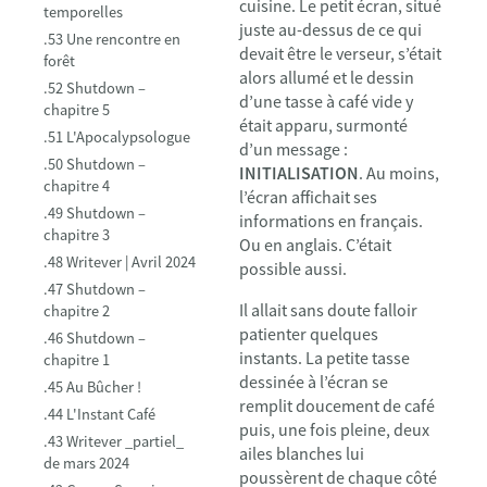
cuisine. Le petit écran, situé
temporelles
juste au-dessus de ce qui
.53 Une rencontre en
devait être le verseur, s’était
forêt
alors allumé et le dessin
.52 Shutdown –
d’une tasse à café vide y
chapitre 5
était apparu, surmonté
.51 L'Apocalypsologue
d’un message :
.50 Shutdown –
INITIALISATION
. Au moins,
chapitre 4
l’écran affichait ses
.49 Shutdown –
informations en français.
chapitre 3
Ou en anglais. C’était
.48 Writever | Avril 2024
possible aussi.
.47 Shutdown –
Il allait sans doute falloir
chapitre 2
patienter quelques
.46 Shutdown –
instants. La petite tasse
chapitre 1
dessinée à l’écran se
.45 Au Bûcher !
remplit doucement de café
.44 L'Instant Café
puis, une fois pleine, deux
.43 Writever _partiel_
ailes blanches lui
de mars 2024
poussèrent de chaque côté