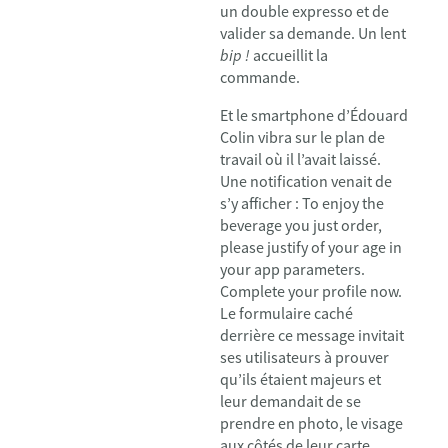
un double expresso et de
valider sa demande. Un lent
bip !
accueillit la
commande.
Et le smartphone d’Édouard
Colin vibra sur le plan de
travail où il l’avait laissé.
Une notification venait de
s’y afficher : To enjoy the
beverage you just order,
please justify of your age in
your app parameters.
Complete your profile now.
Le formulaire caché
derrière ce message invitait
ses utilisateurs à prouver
qu’ils étaient majeurs et
leur demandait de se
prendre en photo, le visage
aux côtés de leur carte