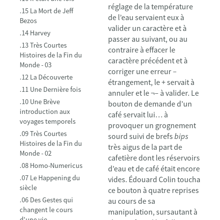
réglage de la température
.15 La Mort de Jeff
de l’eau servaient eux à
Bezos
valider un caractère et à
.14 Harvey
passer au suivant, ou au
.13 Très Courtes
contraire à effacer le
Histoires de la Fin du
caractère précédent et à
Monde - 03
corriger une erreur –
.12 La Découverte
étrangement, le + servait à
.11 Une Dernière fois
annuler et le ¬– à valider. Le
.10 Une Brève
bouton de demande d’un
introduction aux
café servait lui… à
voyages temporels
provoquer un grognement
.09 Très Courtes
sourd suivi de brefs
bips
Histoires de la Fin du
très aigus de la part de
Monde - 02
cafetière dont les réservoirs
.08 Homo-Numericus
d’eau et de café était encore
.07 Le Happening du
vides. Édouard Colin toucha
siècle
ce bouton à quatre reprises
.06 Des Gestes qui
au cours de sa
changent le cours
manipulation, sursautant à
d'une vie