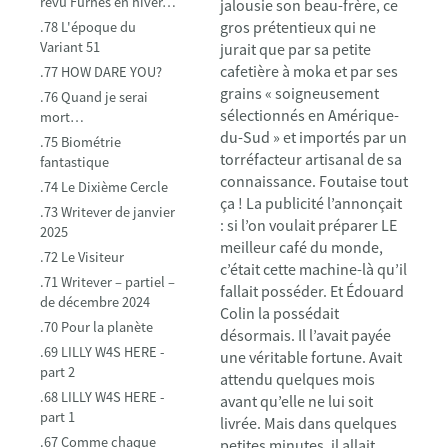
revu Furnes en hiver…
jalousie son beau-frère, ce
gros prétentieux qui ne
.78 L'époque du
Variant 51
jurait que par sa petite
cafetière à moka et par ses
.77 HOW DARE YOU?
grains « soigneusement
.76 Quand je serai
sélectionnés en Amérique-
mort…
du-Sud » et importés par un
.75 Biométrie
torréfacteur artisanal de sa
fantastique
connaissance. Foutaise tout
.74 Le Dixième Cercle
ça ! La publicité l’annonçait
.73 Writever de janvier
: si l’on voulait préparer LE
2025
meilleur café du monde,
.72 Le Visiteur
c’était cette machine-là qu’il
.71 Writever – partiel –
fallait posséder. Et Édouard
de décembre 2024
Colin la possédait
.70 Pour la planète
désormais. Il l’avait payée
.69 LILLY W4S HERE -
une véritable fortune. Avait
part 2
attendu quelques mois
.68 LILLY W4S HERE -
avant qu’elle ne lui soit
part 1
livrée. Mais dans quelques
.67 Comme chaque
petites minutes, il allait