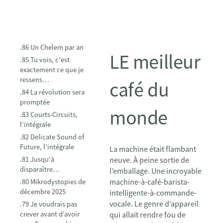
.86 Un Chelem par an
LE meilleur
.85 Tu vois, c'est
exactement ce que je
ressens…
café du
.84 La révolution sera
promptée
monde
.83 Courts-Circuits,
l'intégrale
.82 Delicate Sound of
Future, l'intégrale
La machine était flambant
.81 Jusqu'à
neuve. À peine sortie de
disparaître…
l’emballage. Une incroyable
machine-à-café-barista-
.80 Mikrodystopies de
décembre 2025
intelligente-à-commande-
vocale. Le genre d’appareil
.79 Je voudrais pas
crever avant d’avoir
qui allait rendre fou de