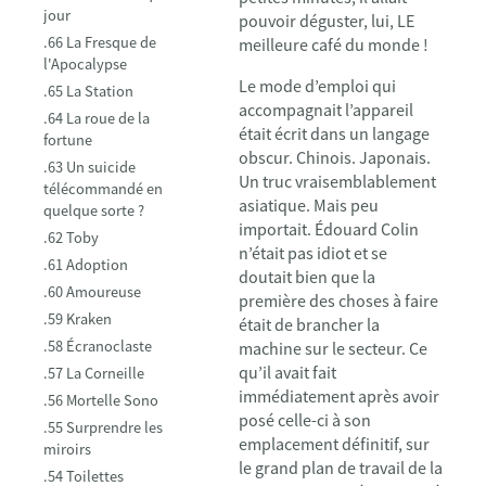
jour
pouvoir déguster, lui, LE
.66 La Fresque de
meilleure café du monde !
l'Apocalypse
Le mode d’emploi qui
.65 La Station
accompagnait l’appareil
.64 La roue de la
était écrit dans un langage
fortune
obscur. Chinois. Japonais.
.63 Un suicide
Un truc vraisemblablement
télécommandé en
asiatique. Mais peu
quelque sorte ?
importait. Édouard Colin
.62 Toby
n’était pas idiot et se
.61 Adoption
doutait bien que la
.60 Amoureuse
première des choses à faire
.59 Kraken
était de brancher la
.58 Écranoclaste
machine sur le secteur. Ce
qu’il avait fait
.57 La Corneille
immédiatement après avoir
.56 Mortelle Sono
posé celle-ci à son
.55 Surprendre les
emplacement définitif, sur
miroirs
le grand plan de travail de la
.54 Toilettes