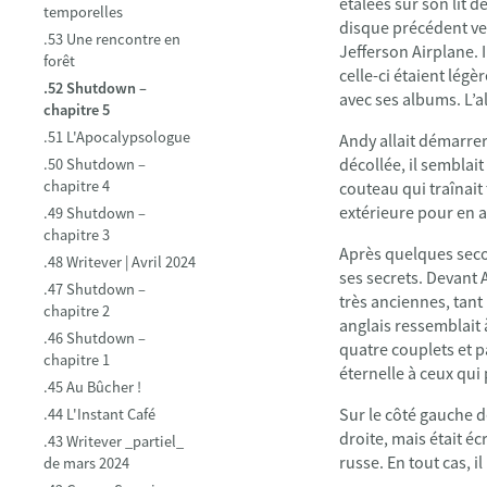
étalées sur son lit 
temporelles
disque précédent ven
.53 Une rencontre en
Jefferson Airplane. I
forêt
celle-ci étaient lég
.52 Shutdown –
avec ses albums. L’a
chapitre 5
.51 L'Apocalypsologue
Andy allait démarrer 
décollée, il semblait
.50 Shutdown –
chapitre 4
couteau qui traînait
extérieure pour en a
.49 Shutdown –
chapitre 3
Après quelques secon
.48 Writever | Avril 2024
ses secrets. Devant 
.47 Shutdown –
très anciennes, tant
chapitre 2
anglais ressemblait 
.46 Shutdown –
quatre couplets et p
chapitre 1
éternelle à ceux qui 
.45 Au Bûcher !
Sur le côté gauche de
.44 L'Instant Café
droite, mais était é
.43 Writever _partiel_
russe. En tout cas, i
de mars 2024