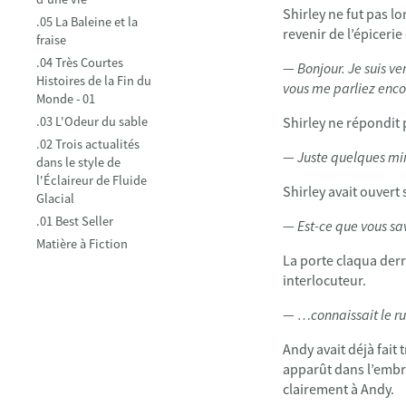
Shirley ne fut pas lo
.05 La Baleine et la
revenir de l’épicerie
fraise
.04 Très Courtes
—
Bonjour. Je suis v
Histoires de la Fin du
vous me parliez enc
Monde - 01
.03 L'Odeur du sable
Shirley ne répondit 
.02 Trois actualités
—
Juste quelques mi
dans le style de
l'Éclaireur de Fluide
Shirley avait ouvert 
Glacial
.01 Best Seller
—
Est-ce que vous s
Matière à Fiction
La porte claqua derri
interlocuteur.
—
…connaissait le ru
Andy avait déjà fait 
apparût dans l’embra
clairement à Andy.