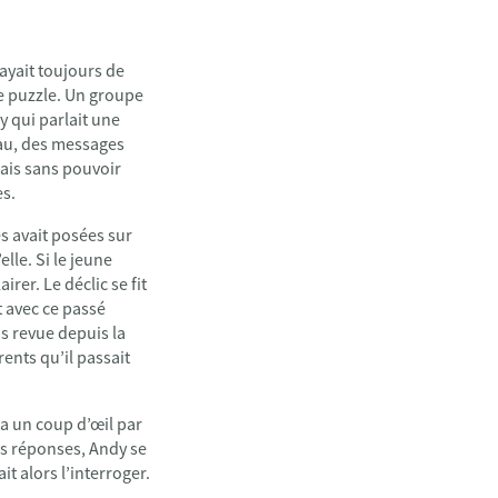
ayait toujours de
e puzzle. Un groupe
y qui parlait une
eau, des messages
mais sans pouvoir
es.
s avait posées sur
elle. Si le jeune
rer. Le déclic se fit
it avec ce passé
 pas revue depuis la
arents qu’il passait
nta un coup d’œil par
des réponses, Andy se
it alors l’interroger.