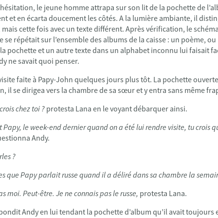
sitation, le jeune homme attrapa sur son lit de la pochette de l’al
 et en écarta doucement les côtés. A la lumière ambiante, il disti
, mais cette fois avec un texte différent. Après vérification, le schéma 
e se répétait sur l’ensemble des albums de la caisse : un poème, ou
 la pochette et un autre texte dans un alphabet inconnu lui faisait fa
dy ne savait quoi penser.
 visite faite à Papy-John quelques jours plus tôt. La pochette ouvert
n, il se dirigea vers la chambre de sa sœur et y entra sans même fra
crois chez toi ?
protesta Lana en le voyant débarquer ainsi.
 Papy, le week-end dernier quand on a été lui rendre visite, tu crois q
estionna Andy.
rles ?
es que Papy parlait russe quand il a déliré dans sa chambre la semai
as moi. Peut-être. Je ne connais pas le russe,
protesta Lana.
répondit Andy en lui tendant la pochette d’album qu’il avait toujours