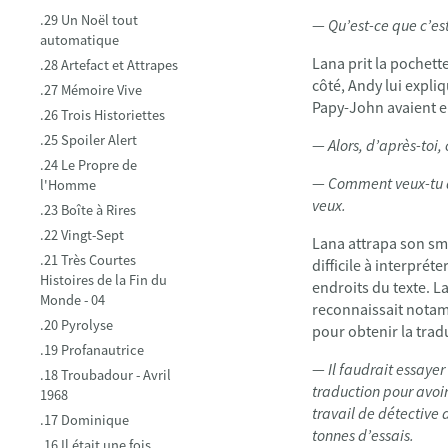
.29 Un Noël tout
—
Qu’est-ce que c’es
automatique
Lana prit la pochett
.28 Artefact et Attrapes
côté, Andy lui expliq
.27 Mémoire Vive
Papy-John avaient el
.26 Trois Historiettes
.25 Spoiler Alert
—
Alors, d’après-toi,
.24 Le Propre de
—
Comment veux-tu qu
l'Homme
veux.
.23 Boîte à Rires
.22 Vingt-Sept
Lana attrapa son sma
.21 Très Courtes
difficile à interprét
Histoires de la Fin du
endroits du texte. La
Monde - 04
reconnaissait notamm
.20 Pyrolyse
pour obtenir la tra
.19 Profanautrice
—
Il faudrait essayer
.18 Troubadour - Avril
traduction pour avoir 
1968
travail de détective 
.17 Dominique
tonnes d’essais.
.16 Il était une fois