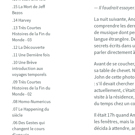
.15 La Mort de Jeff
—
Il faudrait essayer
Bezos
La nuit suivante, An
.14 Harvey
comprendre les dern
.13 Très Courtes
de musique dont pers
Histoires de la Fin du
langue étrangère. De
Monde - 03
secrets écrits dans 
.12 La Découverte
parler directement 
.11 Une Dernière fois
.10 Une Brève
Avant de se coucher,
introduction aux
sa table de chevet. N
voyages temporels
John de cette photo p
.09 Très Courtes
: s’il devait cherche
Histoires de la Fin du
actuellement, c’était S
Monde - 02
visite à la résidence,
.08 Homo-Numericus
du temps chez un co
.07 Le Happening du
Il était 17h quand An
siècle
les fenêtres, mais l
.06 Des Gestes qui
décida à attendre, as
changent le cours
d'une vie