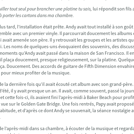
ller tout seul pour brancher une platine tu sais,
lui répondit son fils 
à porter les cartons dans ma chambre.
 tard, l’installation était prête. Andy avait tout installé à son goût 
semble avec un premier vinyle. Il parcourrait doucement les albums
i avait amenée son père. Il y retrouvait les groupes et les artistes 
lui. Les noms de quelques-uns évoquaient des souvenirs, des discu
moments qu’Andy avait passé dans la maison de San Francisco. Il en 
l plaça doucement, presque religieusement, sur la platine. Quelque
. Doucement. Des accords de guitare de Fifth Dimension envahiren
t pour mieux profiter de la musique.
 de la dernière fois qu’il avait écouté cet album avec son grand-père
’été, il y avait presque un an. Il avait, comme souvent, passé la jo
t cette fois-ci, ils avaient fini l’après-midi à Baker Beach pour profit
a vue sur le Golden Gate Bridge. Une fois rentrés, Papy avait propo
habitude, et d’après ce dont Andy se souvenait, la séance nostalgie 
.
de l’après-midi dans sa chambre, à écouter de la musique et regard