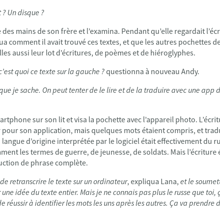
t ? Un disque ?
e des mains de son frère et l’examina. Pendant qu’elle regardait l’é
ua comment il avait trouvé ces textes, et que les autres pochettes de
les aussi leur lot d’écritures, de poèmes et de hiéroglyphes.
 c’est quoi ce texte sur la gauche ?
questionna à nouveau Andy.
e je sache. On peut tenter de le lire et de la traduire avec une app d
rtphone sur son lit et visa la pochette avec l’appareil photo. L’écri
er pour son application, mais quelques mots étaient compris, et tradu
 langue d’origine interprétée par le logiciel était effectivement du r
ent les termes de guerre, de jeunesse, de soldats. Mais l’écriture 
duction de phrase complète.
 de retranscrire le texte sur un ordinateur
, expliqua Lana,
et le soumett
une idée du texte entier. Mais je ne connais pas plus le russe que toi, 
de réussir à identifier les mots les uns après les autres. Ça va prendre 