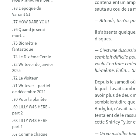
revu Furnes en hiver…
contenaient un ampli
.78 L'époque du
sauta au cou de sa m
Variant 51
—
Attends, tu n’as pa
.77 HOW DARE YOU?
.76 Quand je serai
Il s’absenta quelque
mort…
disques.
.75 Biométrie
fantastique
—
C’est une discussi
semblait difficile po
.74 Le Dixième Cercle
voulu t’en faire cade
.73 Writever de janvier
lui-même. Enfin… tu s
2025
.72 Le Visiteur
Depuis le samedi où A
.71 Writever – partiel –
lequel il avait sombr
de décembre 2024
avoir plus de deux 
.70 Pour la planète
semblaient dire que l
.69 LILLY W4S HERE -
Andy, lui, n’avait p
part 2
tentaient de le rassu
.68 LILLY W4S HERE -
cette Shirley Tyller 
part 1
—
On va installer to
.67 Comme chaque