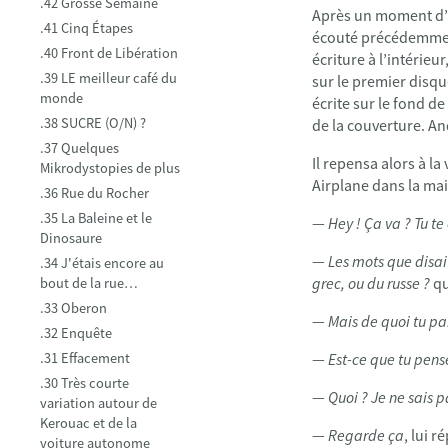
.42 Grosse Semaine
Après un moment d’hé
.41 Cinq Étapes
écouté précédemment
.40 Front de Libération
écriture à l’intérieur
.39 LE meilleur café du
sur le premier disqu
monde
écrite sur le fond de
.38 SUCRE (O/N) ?
de la couverture. An
.37 Quelques
Il repensa alors à la
Mikrodystopies de plus
Airplane dans la mai
.36 Rue du Rocher
.35 La Baleine et le
—
Hey ! Ça va ? Tu te 
Dinosaure
—
Les mots que disait
.34 J'étais encore au
grec, ou du russe ?
qu
bout de la rue…
.33 Oberon
—
Mais de quoi tu pa
.32 Enquête
.31 Effacement
—
Est-ce que tu pens
.30 Très courte
—
Quoi ? Je ne sais p
variation autour de
Kerouac et de la
—
Regarde ça
, lui 
voiture autonome