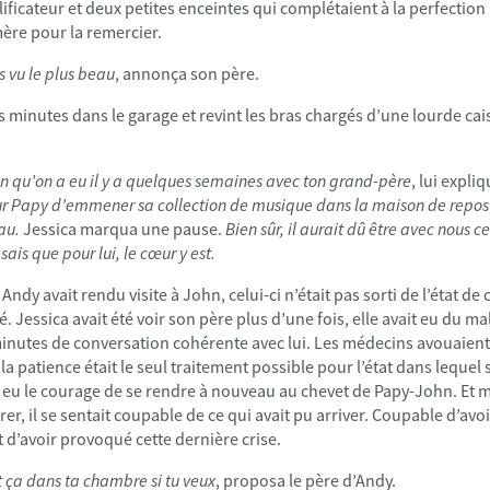
ficateur et deux petites enceintes qui complétaient à la perfection l
ère pour la remercier.
s vu le plus beau
, annonça son père.
s minutes dans le garage et revint les bras chargés d’une lourde ca
on qu’on a eu il y a quelques semaines avec ton grand-père
, lui expli
ur Papy d’emmener sa collection de musique dans la maison de repos où i
au.
Jessica marqua une pause.
Bien sûr, il aurait dû être avec nous ce 
ais que pour lui, le cœur y est.
ndy avait rendu visite à John, celui-ci n’était pas sorti de l’état d
é. Jessica avait été voir son père plus d’une fois, elle avait eu du ma
minutes de conversation cohérente avec lui. Les médecins avouaient
a patience était le seul traitement possible pour l’état dans lequel 
as eu le courage de se rendre à nouveau au chevet de Papy-John. Et 
rer, il se sentait coupable de ce qui avait pu arriver. Coupable d’av
et d’avoir provoqué cette dernière crise.
ut ça dans ta chambre si tu veux
, proposa le père d’Andy.