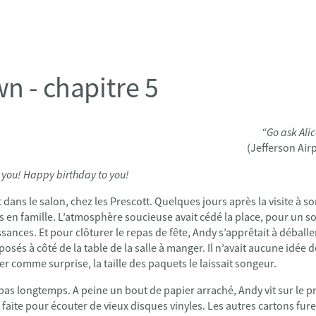
n - chapitre 5
“Go ask Alic
(Jefferson Air
 you! Happy birthday to you!
 dans le salon, chez les Prescott. Quelques jours après la visite à 
ns en famille. L’atmosphère soucieuse avait cédé la place, pour un soi
ssances. Et pour clôturer le repas de fête, Andy s’apprêtait à déball
osés à côté de la table de la salle à manger. Il n’avait aucune idée 
er comme surprise, la taille des paquets le laissait songeur.
as longtemps. A peine un bout de papier arraché, Andy vit sur le p
 faite pour écouter de vieux disques vinyles. Les autres cartons fure