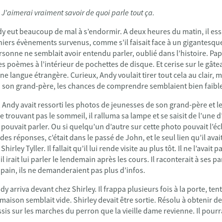
. J’aimerai vraiment savoir de quoi parle tout ça.
dy eut beaucoup de mal à s’endormir. A deux heures du matin, il ess
iers évènements survenus, comme s’il faisait face à un gigantesqu
onne ne semblait avoir entendu parler, oublié dans l’histoire. Pap
s poèmes à l’intérieur de pochettes de disque. Et cerise sur le gât
une langue étrangère. Curieux, Andy voulait tirer tout cela au clair, 
à son grand-père, les chances de comprendre semblaient bien faibl
 Andy avait ressorti les photos de jeunesses de son grand-père et le
e trouvant pas le sommeil, il ralluma sa lampe et se saisit de l’une d’
ouvait parler. Ou si quelqu’un d’autre sur cette photo pouvait l’éclai
r des réponses, c’était dans le passé de John, et le seul lien qu’il ava
hirley Tyller. Il fallait qu’il lui rende visite au plus tôt. Il ne l’avait
 il irait lui parler le lendemain après les cours. Il raconterait à ses p
pain, ils ne demanderaient pas plus d’infos.
dy arriva devant chez Shirley. Il frappa plusieurs fois à la porte, te
a maison semblait vide. Shirley devait être sortie. Résolu à obtenir 
sis sur les marches du perron que la vieille dame revienne. Il pourra