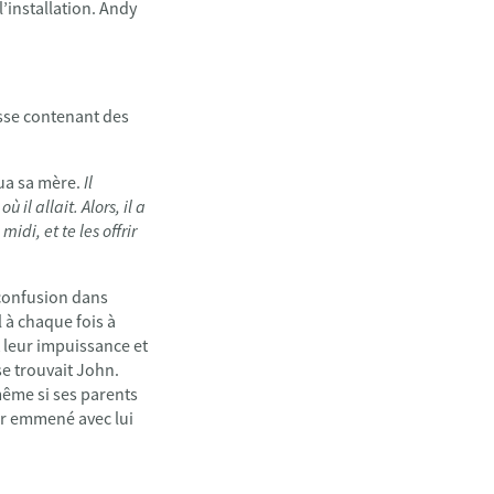
’installation. Andy
isse contenant des
qua sa mère.
Il
l allait. Alors, il a
midi, et te les offrir
e confusion dans
l à chaque fois à
 leur impuissance et
se trouvait John.
même si ses parents
oir emmené avec lui