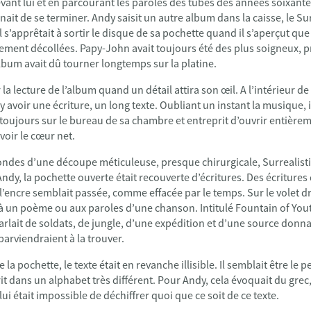
devant lui et en parcourant les paroles des tubes des années soixante
ait de se terminer. Andy saisit un autre album dans la caisse, le Sur
l s’apprêtait à sortir le disque de sa pochette quand il s’aperçut que
èrement décollées. Papy-John avait toujours été des plus soigneux,
lbum avait dû tourner longtemps sur la platine.
la lecture de l’album quand un détail attira son œil. A l’intérieur de
 y avoir une écriture, un long texte. Oubliant un instant la musique, il
 toujours sur le bureau de sa chambre et entreprit d’ouvrir entière
voir le cœur net.
des d’une découpe méticuleuse, presque chirurgicale, Surrealistic
Andy, la pochette ouverte était recouverte d’écritures. Des écritures
 l’encre semblait passée, comme effacée par le temps. Sur le volet dr
à un poème ou aux paroles d’une chanson. Intitulé Fountain of Youth,
arlait de soldats, de jungle, d’une expédition et d’une source donn
parviendraient à la trouver.
 la pochette, le texte était en revanche illisible. Il semblait être l
crit dans un alphabet très différent. Pour Andy, cela évoquait du grec
l lui était impossible de déchiffrer quoi que ce soit de ce texte.