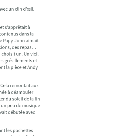
avec un clin d’œil.
et s’apprêtait à
 contenus dans la
que Papy-John aimait
ssions, des repas…
choisit un. Un vieil
s grésillements et
t la pièce et Andy
. Cela remontait aux
urnée à déambuler
er du soleil de la fin
sé un peu de musique
avait débutée avec
ant les pochettes