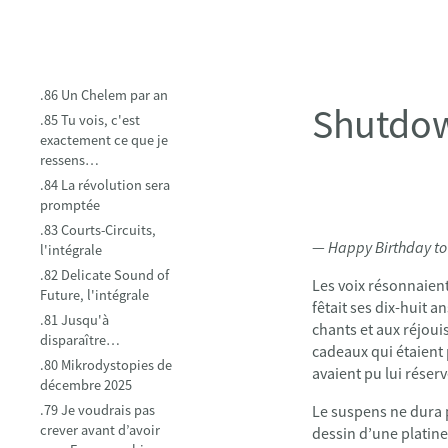
.86 Un Chelem par an
Shutdow
.85 Tu vois, c'est
exactement ce que je
ressens…
.84 La révolution sera
promptée
.83 Courts-Circuits,
—
Happy Birthday to
l'intégrale
.82 Delicate Sound of
Les voix résonnaient
Future, l'intégrale
fêtait ses dix-huit a
.81 Jusqu'à
chants et aux réjoui
disparaître…
cadeaux qui étaient p
.80 Mikrodystopies de
avaient pu lui réserv
décembre 2025
.79 Je voudrais pas
Le suspens ne dura p
crever avant d’avoir
dessin d’une platine