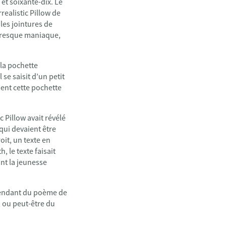
 et soixante-dix. Le
realistic Pillow de
 les jointures de
 presque maniaque,
 la pochette
 se saisit d’un petit
ment cette pochette
 Pillow avait révélé
 qui devaient être
oit, un texte en
 le texte faisait
ant la jeunesse
e pendant du poème de
, ou peut-être du