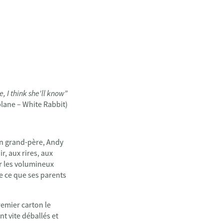
e, I think she'll know”
plane – White Rabbit)
son grand-père, Andy
r, aux rires, aux
er les volumineux
de ce que ses parents
remier carton le
nt vite déballés et