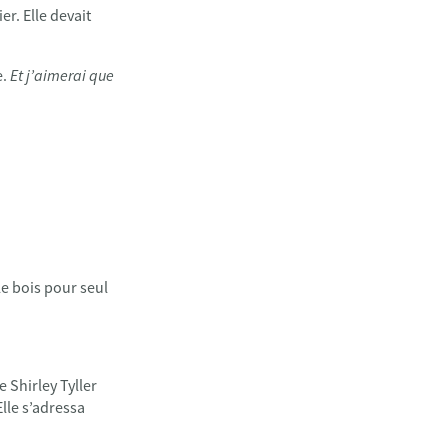
er. Elle devait
e.
Et j’aimerai que
 le bois pour seul
e Shirley Tyller
lle s’adressa