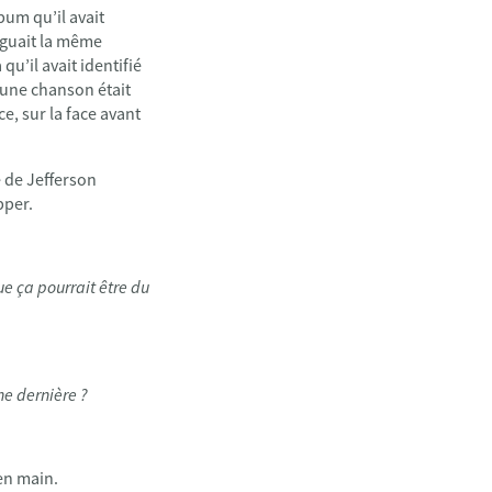
bum qu’il avait
nguait la même
qu’il avait identifié
 une chanson était
ce, sur la face avant
e de Jefferson
pper.
ue ça pourrait être du
ne dernière ?
 en main.