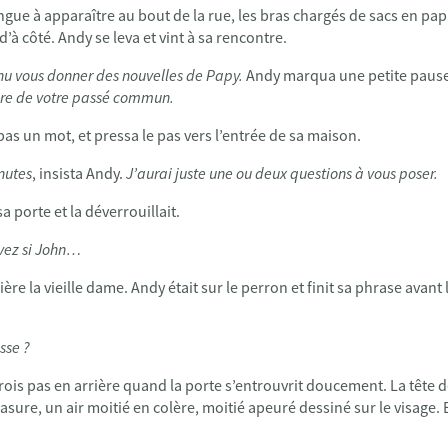
ngue à apparaître au bout de la rue, les bras chargés de sacs en papi
 d’à côté. Andy se leva et vint à sa rencontre.
enu vous donner des nouvelles de Papy.
Andy marqua une petite paus
ore de votre passé commun.
pas un mot, et pressa le pas vers l’entrée de sa maison.
nutes
, insista Andy.
J’aurai juste une ou deux questions à vous poser.
sa porte et la déverrouillait.
avez si John…
ère la vieille dame. Andy était sur le perron et finit sa phrase avant
sse ?
trois pas en arrière quand la porte s’entrouvrit doucement. La tête d
sure, un air moitié en colère, moitié apeuré dessiné sur le visage. E