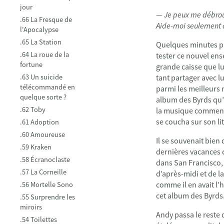
jour
—
Je peux me débroui
.66 La Fresque de
Aide-moi seulement 
l'Apocalypse
.65 La Station
Quelques minutes plus
.64 La roue de la
tester ce nouvel en
fortune
grande caisse que lu
.63 Un suicide
tant partager avec 
télécommandé en
parmi les meilleurs 
quelque sorte ?
album des Byrds qu’i
.62 Toby
la musique commença
se coucha sur son li
.61 Adoption
.60 Amoureuse
Il se souvenait bien
.59 Kraken
dernières vacances d
.58 Écranoclaste
dans San Francisco, e
.57 La Corneille
d’après-midi et de l
comme il en avait l’
.56 Mortelle Sono
cet album des Byrds
.55 Surprendre les
miroirs
Andy passa le reste 
.54 Toilettes