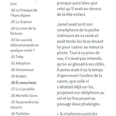
presque aussi bleu que
jour
celui qu’il avait au-dessus
.66 La Fresque de
de la tête enfant.
l'Apocalypse
.65 La Station
Jamel avait sorti son
.64 La roue de la
smartphone de la poche
fortune
intérieure de sa veste et
.63 Un suicide
avait tendu les bras devant
télécommandé en
lui pour cadrer au mieux la
quelque sorte ?
photo. Tout à sa prise de
.62 Toby
vue, il n’avait pas entendu
.61 Adoption
qu’on se glissait à ses côtés.
À peine avait-il eu le temps
.60 Amoureuse
d’apercevoir l’ombre de la
.59 Kraken
canne, que celle-ci
.58 Écranoclaste
s’abattait déjà sur lui,
.57 La Corneille
projetant son téléphone au
.56 Mortelle Sono
sol et lui fracassant au
.55 Surprendre les
passage deux phalanges.
miroirs
«
Tu n’adoreras point les
.54 Toilettes