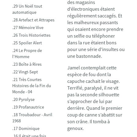
des magasins
.29 Un Noël tout
d’électroniques étaient
automatique
régulièrement saccagés. Et
.28 Artefact et Attrapes
les malheureux passants
.27 Mémoire Vive
qui osaient encore prendre
.26 Trois Historiettes
un selfie ou téléphoner
dans la rue étaient bons
.25 Spoiler Alert
pour une série d’insultes ou
.24 Le Propre de
une bastonnade.
l'Homme
.23 Boîte à Rires
Jamel contemplait cette
.22 Vingt-Sept
espèce de fou dont la
.21 Très Courtes
capuche cachait le visage.
Histoires de la Fin du
Terrifié, paralysé, il ne vit
Monde - 04
pas la seconde silhouette
.20 Pyrolyse
s’approcher de lui par
.19 Profanautrice
derrière. Quand le premier
coup de canne s’abattit sur
.18 Troubadour - Avril
1968
son crâne. Il tomba à
genoux.
.17 Dominique
.16 Il était une fois