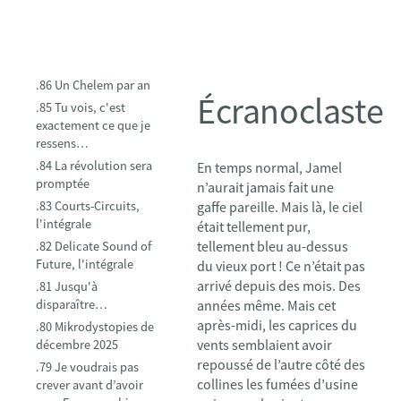
.86 Un Chelem par an
Écranoclaste
.85 Tu vois, c'est
exactement ce que je
ressens…
.84 La révolution sera
En temps normal, Jamel
promptée
n’aurait jamais fait une
.83 Courts-Circuits,
gaffe pareille. Mais là, le ciel
l'intégrale
était tellement pur,
tellement bleu au-dessus
.82 Delicate Sound of
Future, l'intégrale
du vieux port ! Ce n’était pas
arrivé depuis des mois. Des
.81 Jusqu'à
disparaître…
années même. Mais cet
après-midi, les caprices du
.80 Mikrodystopies de
vents semblaient avoir
décembre 2025
repoussé de l’autre côté des
.79 Je voudrais pas
collines les fumées d’usine
crever avant d’avoir