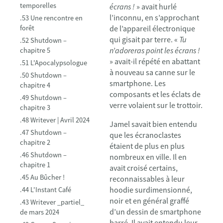
temporelles
écrans !
» avait hurlé
l’inconnu, en s’approchant
.53 Une rencontre en
forêt
de l’appareil électronique
qui gisait par terre. «
Tu
.52 Shutdown –
n’adoreras point les écrans !
chapitre 5
» avait-il répété en abattant
.51 L'Apocalypsologue
à nouveau sa canne sur le
.50 Shutdown –
smartphone. Les
chapitre 4
composants et les éclats de
.49 Shutdown –
verre volaient sur le trottoir.
chapitre 3
.48 Writever | Avril 2024
Jamel savait bien entendu
.47 Shutdown –
que les écranoclastes
chapitre 2
étaient de plus en plus
.46 Shutdown –
nombreux en ville. Il en
chapitre 1
avait croisé certains,
.45 Au Bûcher !
reconnaissables à leur
hoodie surdimensionné,
.44 L'Instant Café
noir et en général graffé
.43 Writever _partiel_
d’un dessin de smartphone
de mars 2024
barré. Il avait entendu leur