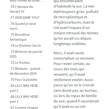
revu Furnes en hiver…
qui encombraient
d’habitude la vue. La mer
.78 L'époque du
était toujours grise, polluée
Variant 51
de microplastique et
.77 HOW DARE YOU?
d’hydrocarbures, mais le
.76 Quand je serai
ciel avait l’espace d’un
mort…
instant retrouvé des teintes
.75 Biométrie
qu’on aurait cru depuis
fantastique
longtemps oubliées.
.74 Le Dixième Cercle
.73 Writever de janvier
Alors, il avait voulu
2025
immortaliser ce moment.
.72 Le Visiteur
Pour rester certain, au
.71 Writever – partiel –
cours des mois qui
de décembre 2024
venaient, qu’il avait
réellement exister. Aussi
.70 Pour la planète
parce qu’on ne le croirait
.69 LILLY W4S HERE -
sans doute pas, au bureau,
part 2
ou lors du repas de famille
.68 LILLY W4S HERE -
du soir, quand il raconterait
part 1
qu’il avait vu un ciel
.67 Comme chaque