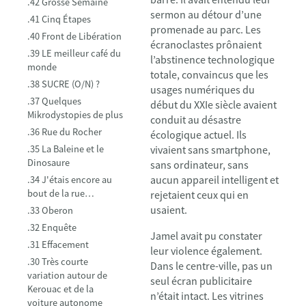
.42 Grosse Semaine
sermon au détour d’une
.41 Cinq Étapes
promenade au parc. Les
.40 Front de Libération
écranoclastes prônaient
.39 LE meilleur café du
l’abstinence technologique
monde
totale, convaincus que les
.38 SUCRE (O/N) ?
usages numériques du
.37 Quelques
début du XXIe siècle avaient
Mikrodystopies de plus
conduit au désastre
.36 Rue du Rocher
écologique actuel. Ils
.35 La Baleine et le
vivaient sans smartphone,
Dinosaure
sans ordinateur, sans
aucun appareil intelligent et
.34 J'étais encore au
bout de la rue…
rejetaient ceux qui en
usaient.
.33 Oberon
.32 Enquête
Jamel avait pu constater
.31 Effacement
leur violence également.
.30 Très courte
Dans le centre-ville, pas un
variation autour de
seul écran publicitaire
Kerouac et de la
n’était intact. Les vitrines
voiture autonome