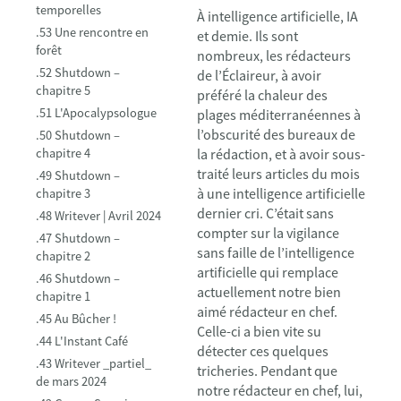
temporelles
À intelligence artificielle, IA
.53 Une rencontre en
et demie. Ils sont
forêt
nombreux, les rédacteurs
.52 Shutdown –
de l’Éclaireur, à avoir
chapitre 5
préféré la chaleur des
.51 L'Apocalypsologue
plages méditerranéennes à
l’obscurité des bureaux de
.50 Shutdown –
chapitre 4
la rédaction, et à avoir sous-
traité leurs articles du mois
.49 Shutdown –
à une intelligence artificielle
chapitre 3
dernier cri. C’était sans
.48 Writever | Avril 2024
compter sur la vigilance
.47 Shutdown –
sans faille de l’intelligence
chapitre 2
artificielle qui remplace
.46 Shutdown –
actuellement notre bien
chapitre 1
aimé rédacteur en chef.
.45 Au Bûcher !
Celle-ci a bien vite su
.44 L'Instant Café
détecter ces quelques
.43 Writever _partiel_
tricheries. Pendant que
de mars 2024
notre rédacteur en chef, lui,