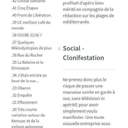
.42 Grosse Semaine
profitait d’apéro bien
.41 Cinq Étapes
mérité en compagnie de la
.40 Front de Libération
rédaction sur les plages de
méditerranée.
.39 LE meilleur café du
monde
TOC
.38 SUCRE (O/N) ?
marker
.37 Quelques
Social -
Mikrodystopies de plus
.36 Rue du Rocher
Clonifestation
.35 La Baleine et le
Dinosaure
.34 J'étais encore au
Ne prenez donc plus le
bout de la rue…
risque de passer une
.33 Oberon
mauvaise soirée en garde à
.32 Enquête
vue, sans télévision ni
.31 Effacement
apéritif, pour avoir
.30 Très courte
simplement voulu
variation autour de
manifester. Une toute
Kerouac et de la
nouvelle entreprise vous
voiture autonome