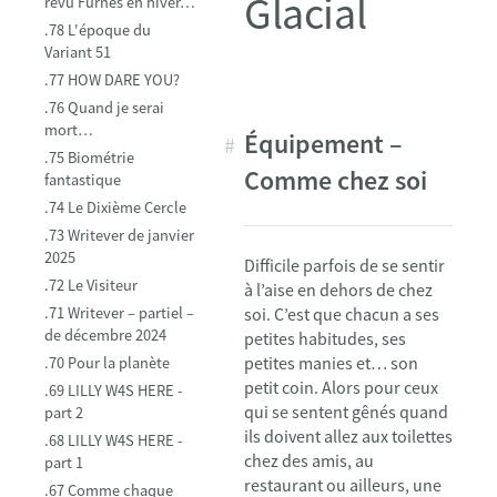
Glacial
revu Furnes en hiver…
.78 L'époque du
Variant 51
.77 HOW DARE YOU?
TOC
.76 Quand je serai
marker
mort…
Équipement –
.75 Biométrie
Comme chez soi
fantastique
.74 Le Dixième Cercle
.73 Writever de janvier
2025
Difficile parfois de se sentir
.72 Le Visiteur
à l’aise en dehors de chez
.71 Writever – partiel –
soi. C’est que chacun a ses
de décembre 2024
petites habitudes, ses
petites manies et… son
.70 Pour la planète
petit coin. Alors pour ceux
.69 LILLY W4S HERE -
qui se sentent gênés quand
part 2
ils doivent allez aux toilettes
.68 LILLY W4S HERE -
chez des amis, au
part 1
restaurant ou ailleurs, une
.67 Comme chaque