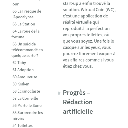
start-up a enfin trouvé la
jour
solution. Wirtual Coin (WC),
.66 La Fresque de
c’est une application de
l'Apocalypse
réalité virtuelle qui
.65 La Station
reproduit à la perfection
.64 La roue de la
vos propres toilettes, où
fortune
que vous soyez. Une fois le
.63 Un suicide
casque sur les yeux, vous
télécommandé en
pourrez librement vaquer à
quelque sorte ?
vos affaires comme si vous
.62 Toby
étiez chez vous.
.61 Adoption
.60 Amoureuse
TOC
marker
.59 Kraken
Progrès –
.58 Écranoclaste
.57 La Corneille
Rédaction
.56 Mortelle Sono
artificielle
.55 Surprendre les
miroirs
.54 Toilettes